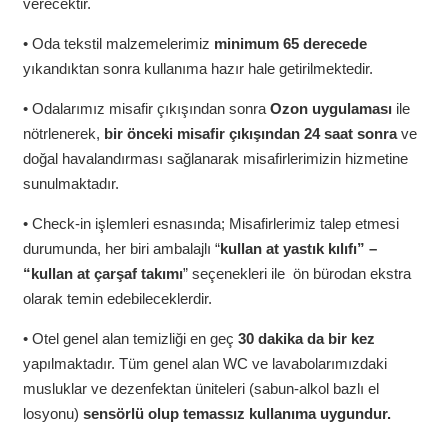
verecektir.
• Oda tekstil malzemelerimiz
minimum 65 derecede
yıkandıktan sonra kullanıma hazır hale getirilmektedir.
• Odalarımız misafir çıkışından sonra
Ozon uygulaması
ile
nötrlenerek,
bir önceki misafir çıkışından 24 saat sonra
ve
doğal havalandırması sağlanarak misafirlerimizin hizmetine
sunulmaktadır.
• Check-in işlemleri esnasında; Misafirlerimiz talep etmesi
durumunda, her biri ambalajlı “
kullan at yastık kılıfı” –
“kullan at çarşaf takımı
” seçenekleri ile ön bürodan ekstra
olarak temin edebileceklerdir.
• Otel genel alan temizliği en geç
30 dakika da bir kez
yapılmaktadır. Tüm genel alan WC ve lavabolarımızdaki
musluklar ve dezenfektan üniteleri (sabun-alkol bazlı el
losyonu)
sensörlü olup temassız kullanıma uygundur.