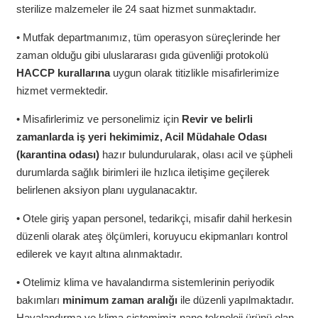
sterilize malzemeler ile 24 saat hizmet sunmaktadır.
• Mutfak departmanımız, tüm operasyon süreçlerinde her
zaman olduğu gibi uluslararası gıda güvenliği protokolü
HACCP kurallarına
uygun olarak titizlikle misafirlerimize
hizmet vermektedir.
• Misafirlerimiz ve personelimiz için
Revir ve belirli
zamanlarda iş yeri hekimimiz, Acil Müdahale Odası
(karantina odası)
hazır bulundurularak, olası acil ve şüpheli
durumlarda sağlık birimleri ile hızlıca iletişime geçilerek
belirlenen aksiyon planı uygulanacaktır.
• Otele giriş yapan personel, tedarikçi, misafir dahil herkesin
düzenli olarak ateş ölçümleri, koruyucu ekipmanları kontrol
edilerek ve kayıt altına alınmaktadır.
• Otelimiz klima ve havalandırma sistemlerinin periyodik
bakımları
minimum zaman aralığı
ile düzenli yapılmaktadır.
Havalandırma ve klima sistemimiz nano teknoloji ürünü olan