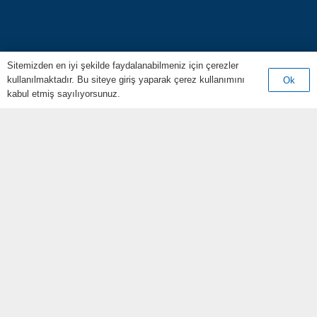
Sitemizden en iyi şekilde faydalanabilmeniz için çerezler
kullanılmaktadır. Bu siteye giriş yaparak çerez kullanımını
Ok
kabul etmiş sayılıyorsunuz.
TRYP BY
WYNDHAM İZMİT
Seyahatlerinizi keyifli ve huzurlu bir şekilde geçirmeniz için
tüm detaylar düşünülerek Tryp By Wyndham konforu
düşünülerek tasarlanmıştır.
Körfez, Liman Cd. No:88, 41090 Başiskele/Kocaeli
+90 262 343 50 50
info@trypizmit.com
HIZLI
ERİŞİM