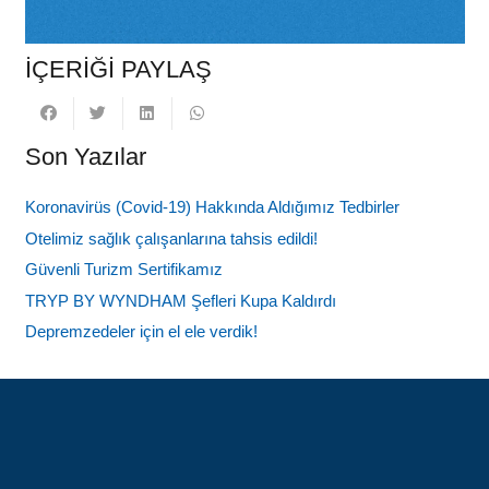
İÇERİĞİ PAYLAŞ
Son Yazılar
Koronavirüs (Covid-19) Hakkında Aldığımız Tedbirler
Otelimiz sağlık çalışanlarına tahsis edildi!
Güvenli Turizm Sertifikamız
TRYP BY WYNDHAM Şefleri Kupa Kaldırdı
Depremzedeler için el ele verdik!